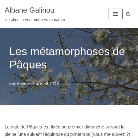
Albane Galinou
Aller
En chemin vers notre vraie nature
au
contenu
Les métamorphoses de
Pâques
par
Albane
4 avril 2022
La date de Pâques est fixée au premier dimanche suivant la
pleine lune suivant l’équinoxe du printemps (vous me suivez ?)