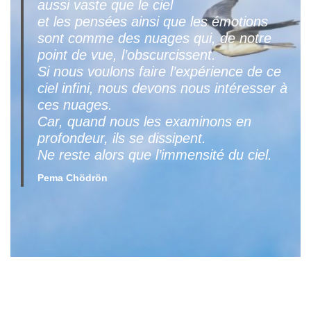
aussi vaste que le ciel
et les pensées ainsi que les émotions
sont comme des nuages qui, de notre
point de vue, l’obscurcissent.
Si nous voulons faire l’expérience de ce
ciel infini, nous devons nous intéresser à
ces nuages.
Car, quand nous les examinons en
profondeur, ils se dissipent.
Ne reste alors que l’immensité du ciel.
Pema Chödrön